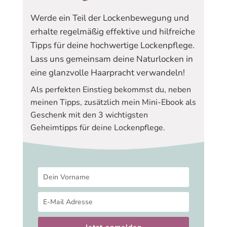
oder sie miteinander kombinieren.
Werde ein Teil der Lockenbewegung und
erhalte regelmäßig
effektive und hilfreiche
Ok nun legen wir mit den Lockenverstärkern los.
Tipps
für deine hochwertige Lockenpflege.
Lass uns gemeinsam deine Naturlocken in
Inhaltsverzeichnis:
eine
glanzvolle Haarpracht
verwandeln!
Als perfekten Einstieg bekommst du, neben
meinen Tipps, zusätzlich mein Mini-Ebook als
Geschenk mit den 3 wichtigsten
1. Lockenverstärker
Geheimtipps für deine Lockenpflege.
Ein Lockenverstärker (engl. Curl Enhancer) macht das
was der Name bereits sagt, er verstärkt die Locken.
Dieser ist oft nicht unbedingt zu erkennen. Meistens wird
er mit einem Lockengel verwechselt. Jedoch gibt ein
Lockenverstärker wenig Halt und ist sehr leicht.
Die Hauptaufgabe von Lockenverstärkern -> Locken