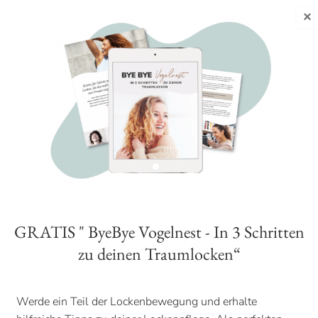
×
beliebter Artikel
Produkte
Die besten Locken Styling
Produkte für traumhafte
Locken (UPDATE 2023).
von
Elisa
|
Jan. 2, 2021
|
,
|
77 Kommentare
GRATIS " ByeBye Vogelnest - In 3 Schritten
zu deinen Traumlocken“
Werde ein Teil der Lockenbewegung und erhalte