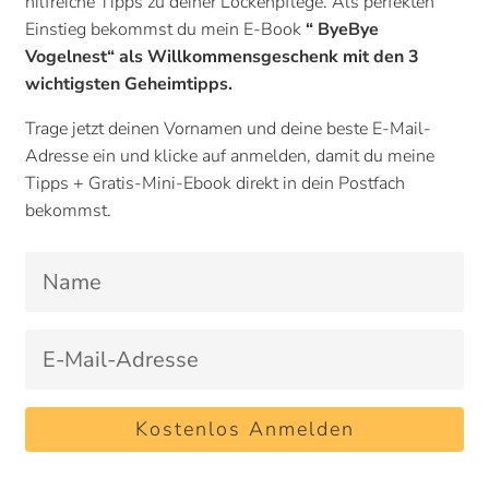
hilfreiche Tipps zu deiner Lockenpflege. Als perfekten
Einstieg bekommst du mein E-Book
“ ByeBye
Vogelnest“ als Willkommensgeschenk mit den 3
wichtigsten Geheimtipps.
Trage jetzt deinen Vornamen und deine beste E-Mail-
Adresse ein und klicke auf anmelden, damit du meine
Stylingprodukte für Locken wie Lockengel, Lockencreme
Tipps + Gratis-Mini-Ebook direkt in dein Postfach
und Haarschaum, helfen dabei deine Locken und Wellen
bekommst.
zu defninieren. Je nachdem was du gerade suchst,
welchen Haartyp du auf dem Kopf oder welches Problem
du im Moment mit deinen Haaren hast, brauchst du ein
anderes Produkt,
Möchtest du zum Beispiel die
Curly Girl
Methode
befolgen und bist noch auf der Suche nach dem
richtigen Lockengel? Oder sind deine Locken störrisch
Kostenlos Anmelden
oder trocken und du möchtest sie mit einer geeigneten
Lockencreme pflegen? Oder aber möchtest du mehr
Volumen? Dann könnte ein Lockenschaum für dich das