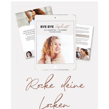
richtige sein. Möchteat du hingegen deinen Locken mehr
Sprungkraft verleihen, dann könnte ein Lockenverstärker
etwas für dich sein.
Falls du nun nicht selber die unzähligen Stylingprodukte
auf dem Markt nach geeignten Lockenmitteln
durchsuchen möchtest, dann ist dieser Artikel für dich!
Alle Produktempfehlungen, welche du auf meiner Seite
findest, sind wie immer ohne
bedenkliche oder
austrocknende Kosmetik-Inhaltsstoffe
wie beispielweise
Alkohol, Silikone, Mikroplastik oder hormonelle Stoffe
.
Rocke deine
Die folgenden Stylingprodukte für Locken haben
verschiedene Aufgaben. Je nach dem was deine
Bedürfnisse sind brauchst du ein anderes Produkt. Ich
Locken
habe die Produkte für Locken in vier Kategorien eingeteilt
Du kannst dir aus den
(siehe Inhaltsverzeichnis).
verschiedenen Kategorien ein Produkt aussuchen