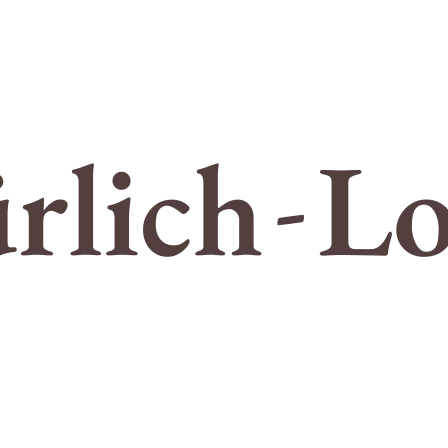
INF
ieren
Aug. 5 20
Lo
STRALIA —
IDE
ZOCCER CASINO
P
ieren
Aug. 5 20