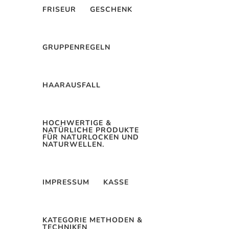
FRISEUR
GESCHENK
GRUPPENREGELN
IKEN
DIY PFLEGE
HAARAUSFALL
ckenpflege
HOCHWERTIGE &
NATÜRLICHE PRODUKTE
FÜR NATURLOCKEN UND
NATURWELLEN.
ФУНКЦИОНАЛЬНОСТЬ
НАКРУТКИ ПФ В
IMPRESSUM
KASSE
ЕРНЕТЕ.
KATEGORIE METHODEN &
26
0 Kommentieren
TECHNIKEN