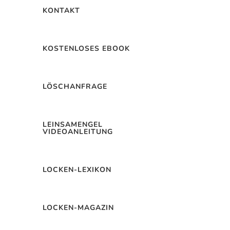
ckenpflege
KONTAKT
KOSTENLOSES EBOOK
ESTE ONLINE-SEITE
ERREICH
LÖSCHANFRAGE
26
0 Kommentieren
Mehr lesen
LEINSAMENGEL
VIDEOANLEITUNG
LOCKEN-LEXIKON
ckenpflege
LOCKEN-MAGAZIN
E OBTENER MÁS