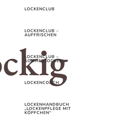
ORMACIÓN
LOCKENCLUB
26
0 Kommentieren
LOCKENCLUB –
AUFFRISCHEN
Mehr lesen
LOCKENCLUB –
SOMMERLOCKEN
ckenpflege
LOCKENCOACH
 VIDEO VERIFICATION
LOCKENHANDBUCH
„LOCKENPFLEGE MIT
ROCESS
KÖPFCHEN“
26
0 Kommentieren