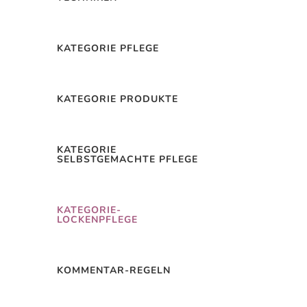
Mehr lesen
KATEGORIE PFLEGE
KATEGORIE PRODUKTE
ckenpflege
KATEGORIE
SELBSTGEMACHTE PFLEGE
— COMPLETE GUIDE
26
0 Kommentieren
KATEGORIE-
LOCKENPFLEGE
Mehr lesen
KOMMENTAR-REGELN