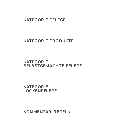
dung austrocknen können.
KATEGORIE PFLEGE
ia
La Saponaria
-
Shampoo Salbei
KATEGORIE PRODUKTE
& Zitrone*
*
KATEGORIE
SELBSTGEMACHTE PFLEGE
KATEGORIE-
LOCKENPFLEGE
Jetzt
kaufen*
KOMMENTAR-REGELN