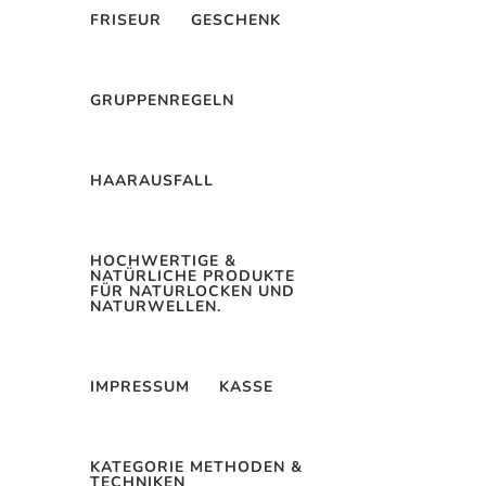
FRISEUR
GESCHENK
GRUPPENREGELN
HAARAUSFALL
gsshampoos
HOCHWERTIGE &
Kommentare
NATÜRLICHE PRODUKTE
FÜR NATURLOCKEN UND
NATURWELLEN.
gsshampoos
IMPRESSUM
KASSE
Fette Silikone und Kalk aus deinen
KATEGORIE METHODEN &
en da sie sehr reinigend sind und
TECHNIKEN